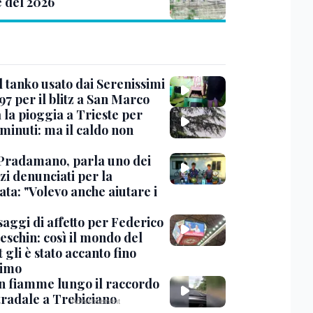
e del 2026
l tanko usato dai Serenissimi
97 per il blitz a San Marco
 la pioggia a Trieste per
minuti: ma il caldo non
Pradamano, parla uno dei
zi denunciati per la
ta: "Volevo anche aiutare i
saggi di affetto per Federico
eschin: così il mondo del
 gli è stato accanto fino
timo
in fiamme lungo il raccordo
tradale a Trebiciano