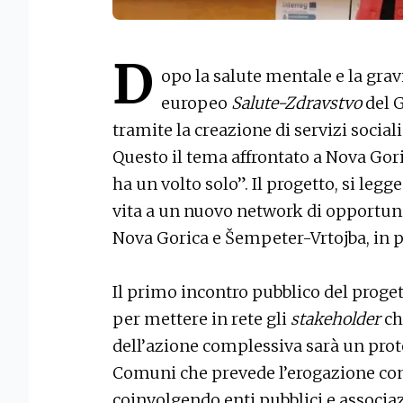
D
opo la salute mentale e la grav
europeo
Salute-Zdravstvo
del G
tramite la creazione di servizi social
Questo il tema affrontato a Nova Gori
ha un volto solo”. Il progetto, si legge
vita a un nuovo network di opportuni
Nova Gorica e Šempeter-Vrtojba, in pa
Il primo incontro pubblico del proget
per mettere in rete gli
stakeholder
che
dell’azione complessiva sarà un protoc
Comuni che prevede l’erogazione cong
coinvolgendo enti pubblici e associ