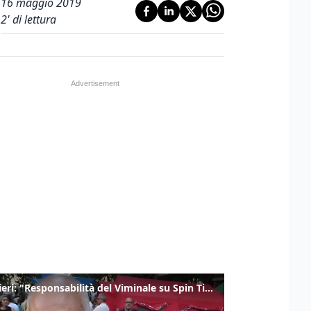
16 maggio 2019
2
' di lettura
Gualtieri: "Responsabilità del Viminale su Spin Time? La posizione dei partiti è nota"