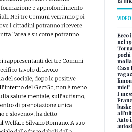
la fin
 di formazione e approfondimento
ciali. Nei tre Comuni verranno poi
VIDEO
dove i cittadini potranno ricevere
 tutta l’area e su come potranno
Ecco i
nel 19
Torna
pochi 
dei rappresentanti dei tre Comuni
molla
Caso 
cifico tavolo di lavoro
ragaz
 del sociale, dopo le positive
limona
miei"
all’interno del GectGo, non è meno
I mes
ulla salute mentale, sull’autismo,
Franc
 Centro di prenotazione unica
basket
all’ul
ano e sloveno», ha detto
Auto 
 al Welfare Silvano Romano. A suo
autos
iale delle fasce deboli della