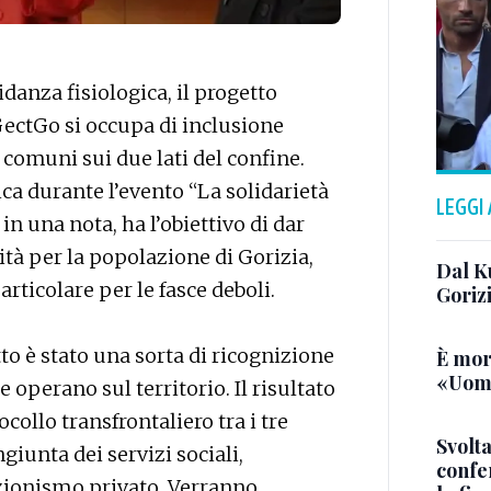
idanza fisiologica, il progetto
ectGo si occupa di inclusione
i comuni sui due lati del confine.
ca durante l’evento “La solidarietà
LEGGI
 in una nota, ha l’obiettivo di dar
tà per la popolazione di Gorizia,
Dal K
rticolare per le fasce deboli.
Goriz
to è stato una sorta di ricognizione
È mor
«Uomo
 operano sul territorio. Il risultato
ollo transfrontaliero tra i tre
Svolta
iunta dei servizi sociali,
confer
azionismo privato. Verranno