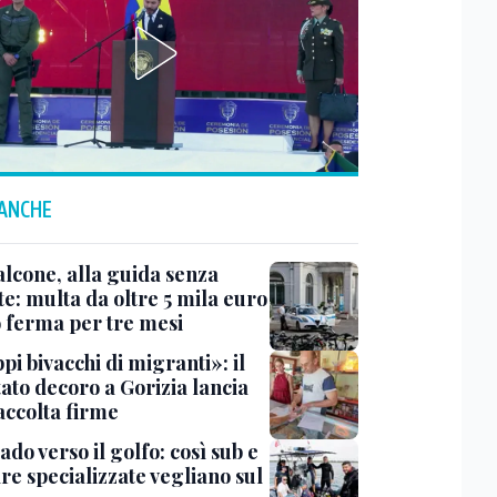
 ANCHE
lcone, alla guida senza
e: multa da oltre 5 mila euro
o ferma per tre mesi
i bivacchi di migranti»: il
ato decoro a Gorizia lancia
accolta firme
do verso il golfo: così sub e
re specializzate vegliano sul