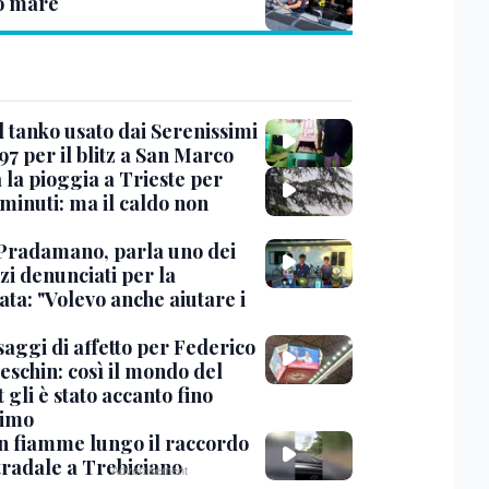
o mare
l tanko usato dai Serenissimi
97 per il blitz a San Marco
 la pioggia a Trieste per
minuti: ma il caldo non
Pradamano, parla uno dei
zi denunciati per la
ta: "Volevo anche aiutare i
saggi di affetto per Federico
eschin: così il mondo del
 gli è stato accanto fino
timo
in fiamme lungo il raccordo
tradale a Trebiciano