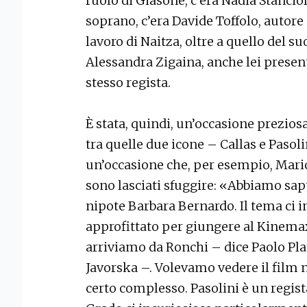
ruolo di Giasone, c’era Nadia Stanciof
soprano, c’era Davide Toffolo, autor
lavoro di Naitza, oltre a quello del s
Alessandra Zigaina, anche lei presente
stesso regista.
È stata, quindi, un’occasione prezios
tra quelle due icone – Callas e Pasoli
un’occasione che, per esempio, Mari
sono lasciati sfuggire: «Abbiamo sa
nipote Barbara Bernardo. Il tema ci i
approfittato per giungere al Kinemax
arriviamo da Ronchi – dice Paolo Pl
Javorska –. Volevamo vedere il film n
certo complesso. Pasolini è un regis