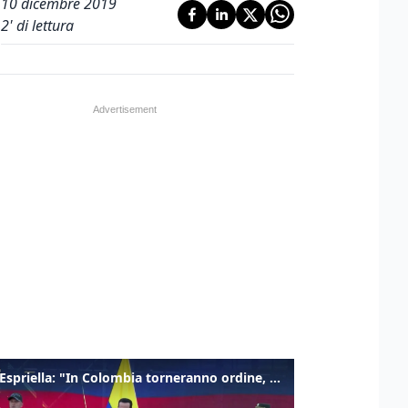
10 dicembre 2019
2
' di lettura
De la Espriella: "In Colombia torneranno ordine, autorità e libertà"