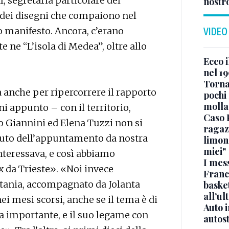
f, segretaria particolare del
nostr
e dei disegni che compaiono nel
uo manifesto. Ancora, c’erano
VIDEO
 ne “L’isola di Medea”, oltre allo
Ecco i
nel 19
Torna
a anche per ripercorrere il rapporto
pochi 
molla
ni appunto – con il territorio,
Caso 
o Giannini ed Elena Tuzzi non si
ragaz
puto dell’appuntamento da nostra
limona
miei"
nteressava, e così abbiamo
I mes
 da Trieste». «Noi invece
Franc
atania, accompagnato da Jolanta
basket
all’ul
ei mesi scorsi, anche se il tema è di
Auto 
ta importante, e il suo legame con
autos