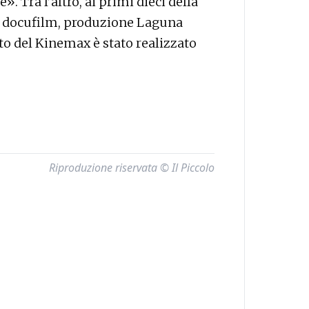
. Tra l’altro, ai primi dieci della
del docufilm, produzione Laguna
 del Kinemax è stato realizzato
Riproduzione riservata © Il Piccolo