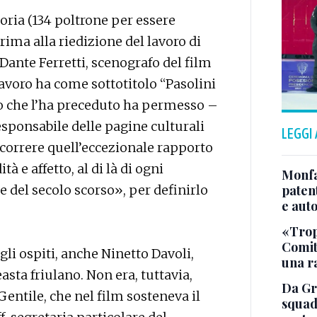
toria (134 poltrone per essere
prima alla riedizione del lavoro di
 Dante Ferretti, scenografo del film
lavoro ha come sottotitolo “Pasolini
tro che l’ha preceduto ha permesso –
esponsabile delle pagine culturali
LEGGI
ercorrere quell’eccezionale rapporto
 e affetto, al di là di ogni
Monfa
ne del secolo scorso», per definirlo
patent
e aut
«Tropp
Comit
 gli ospiti, anche Ninetto Davoli,
una r
easta friulano. Non era, tuttavia,
Da Gra
 Gentile, che nel film sosteneva il
squad