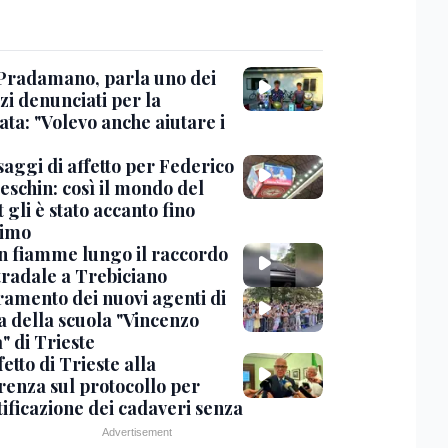
Pradamano, parla uno dei
zi denunciati per la
ta: "Volevo anche aiutare i
saggi di affetto per Federico
eschin: così il mondo del
 gli è stato accanto fino
timo
in fiamme lungo il raccordo
tradale a Trebiciano
uramento dei nuovi agenti di
a della scuola "Vincenzo
" di Trieste
fetto di Trieste alla
renza sul protocollo per
tificazione dei cadaveri senza