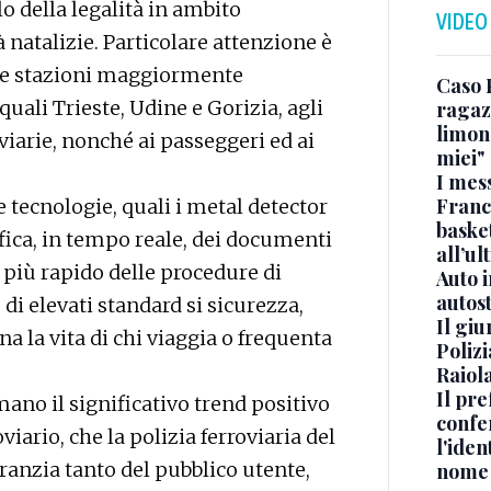
o della legalità in ambito
VIDEO
à natalizie. Particolare attenzione è
alle stazioni maggiormente
Caso 
quali Trieste, Udine e Gorizia, agli
ragaz
limona
oviarie, nonché ai passeggeri ed ai
miei"
I mes
Franc
 tecnologie, quali i metal detector
basket
ifica, in tempo reale, dei documenti
all’ul
o più rapido delle procedure di
Auto 
autos
di elevati standard si sicurezza,
Il gi
a la vita di chi viaggia o frequenta
Polizi
Raiola
Il pre
rmano il significativo trend positivo
confe
viario, che la polizia ferroviaria del
l'iden
ranzia tanto del pubblico utente,
nome