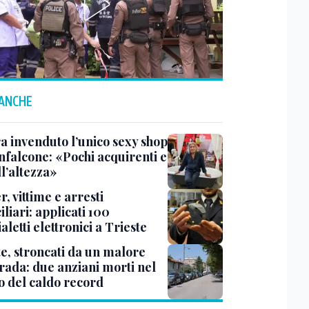
 ANCHE
a invenduto l’unico sexy shop
nfalcone: «Pochi acquirenti e
l’altezza»
r, vittime e arresti
liari: applicati 100
aletti elettronici a Trieste
te, stroncati da un malore
trada: due anziani morti nel
o del caldo record