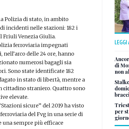
a Polizia di stato, in ambito
i incidenti nelle stazioni: 182 i
l Friuli Venezia Giulia.
LEGGI
olizia ferroviaria impegnati
i, nell’arco delle 24 ore, hanno
Ancor
pezionato numerosi bagagli sia
di Mo
ori. Sono state identificate 182
non al
gato in stato di libertà, mentre a
Stalke
domici
un cittadino straniero. Quattro sono
bracci
ive elevate.
Tries
Stazioni sicure” del 2019 ha visto
per s
erroviaria del Fvg in una serie di
giorn
re una sempre più efficace