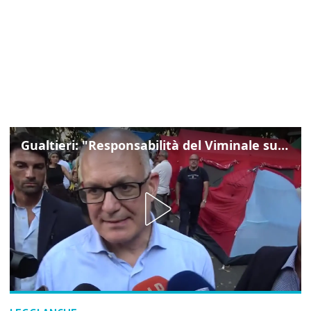
Gualtieri: "Responsabilità del Viminale su Spin Time? La posizione dei partiti è nota"