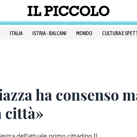
ITALIA
ISTRIA - BALCANI
MONDO
CULTURA E SPET
piazza ha consenso 
 città»
estra dell’attuale primo cittadino Il