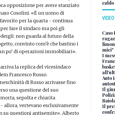
caldo
llora opposizione per avere stanziato
maro Cosolini. «È un uomo di
VIDEO
l favorito per la quarta - continua
per fare il sindaco ma poi gli
Caso 
ergli: non guarda al futuro della
ragaz
getto, convinto com’è che bastino i
limona
miei"
 un po’ di operazioni immobiliari».
I mes
Franc
basket
arriva la replica del vicesindaco
all’ul
l dem Francesco Russo.
Auto 
eschinità di Russo arrivasse fino
autos
Il gi
verso una questione del suo
Polizi
 morta, sepolta e chiarita
Raiola
 - allora, vertevano esclusivamente
Il pre
confe
 su questioni antisemite». Alberto