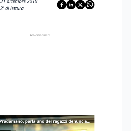
31 dicembre 2019
2
' di lettura
Caso Pradamano, parla uno dei ragazzi denunciati per la limonata: "Volevo anche aiutare i miei"