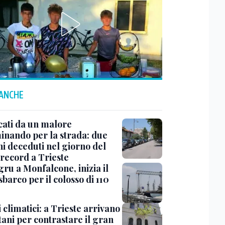
 ANCHE
cati da un malore
nando per la strada: due
ni deceduti nel giorno del
 record a Trieste
ru a Monfalcone, inizia il
sbarco per il colosso di 110
 climatici: a Trieste arrivano
tani per contrastare il gran