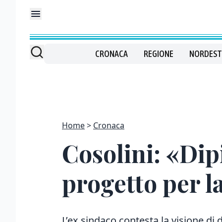
CRONACA
REGIONE
NORDEST
Home
Cronaca
Cosolini: «Di
progetto per la
L’ex sindaco contesta la visione di d