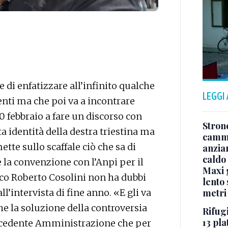
di enfatizzare all’infinito qualche
LEGGI
enti ma che poi va a incontrare
0 febbraio a fare un discorso con
Stron
a identità della destra triestina ma
cammi
te sullo scaffale ciò che sa di
anzia
caldo
 la convenzione con l’Anpi per il
Maxi g
co Roberto Cosolini non ha dubbi
lento 
metri
ll’intervista di fine anno. «E gli va
he la soluzione della controversia
Rifugi
13 pla
precedente Amministrazione che per