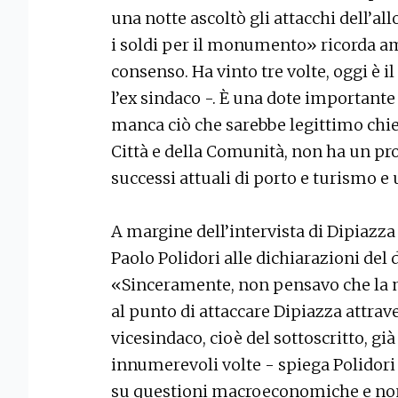
una notte ascoltò gli attacchi dell’a
i soldi per il monumento» ricorda a
consenso. Ha vinto tre volte, oggi è i
l’ex sindaco -. È una dote importante 
manca ciò che sarebbe legittimo chied
Città e della Comunità, non ha un pro
successi attuali di porto e turismo e
A margine dell’intervista di Dipiazza 
Paolo Polidori alle dichiarazioni de
«Sinceramente, non pensavo che la m
al punto di attaccare Dipiazza attra
vicesindaco, cioè del sottoscritto, già
innumerevoli volte - spiega Polidori
su questioni macroeconomiche e non