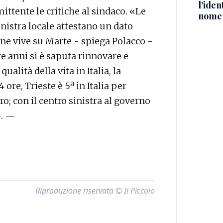
l'iden
ittente le critiche al sindaco. «Le
nome
inistra locale attestano un dato
one vive su Marte - spiega Polacco -
tre anni si è saputa rinnovare e
ualità della vita in Italia, la
 ore, Trieste è 5ª in Italia per
oro; con il centro sinistra al governo
». —
Riproduzione riservata © Il Piccolo