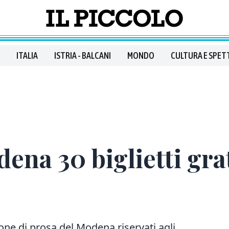
ITALIA
ISTRIA - BALCANI
MONDO
CULTURA E SPET
ena 30 biglietti grat
gione di prosa del Modena riservati agli