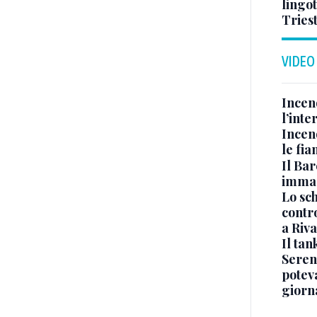
lingot
Tries
VIDEO
Incen
l’inte
Incen
le fi
Il Bar
immag
Lo sc
contro
a Riva
Il ta
Seren
potev
giorn