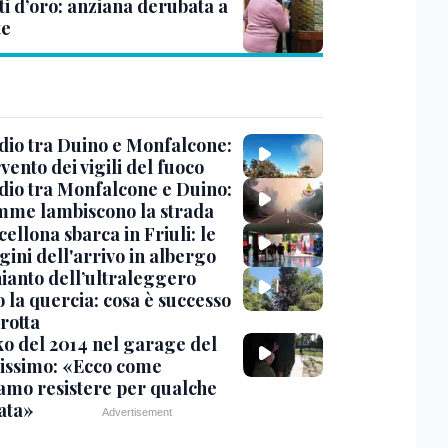
ti d’oro: anziana derubata a
te
dio tra Duino e Monfalcone:
rvento dei vigili del fuoco
dio tra Monfalcone e Duino:
amme lambiscono la strada
cellona sbarca in Friuli: le
ini dell'arrivo in albergo
hianto dell’ultraleggero
 la quercia: cosa è successo
rotta
nko del 2014 nel garage del
issimo: «Ecco come
amo resistere per qualche
ata»