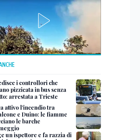
 ANCHE
disce i controllori che
ano pizzicata in bus senza
tto: arrestata a Trieste
 attivo l’incendio tra
lcone e Duino: le fiamme
ciano le barche
rmeggio
ge un ispettore e fa razzia di