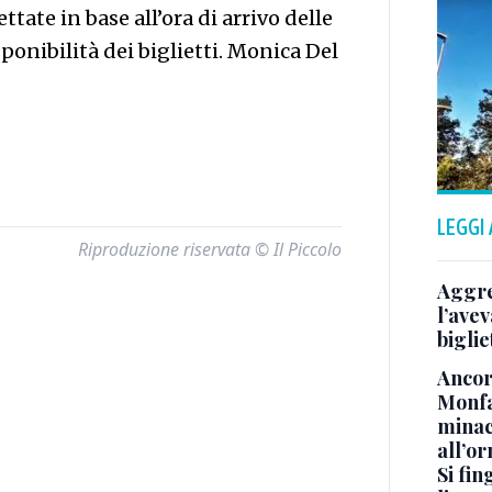
ttate in base all’ora di arrivo delle
ponibilità dei biglietti. Monica Del
LEGGI
Riproduzione riservata © Il Piccolo
Aggre
l’avev
biglie
Ancora
Monfa
minac
all’o
Si fin