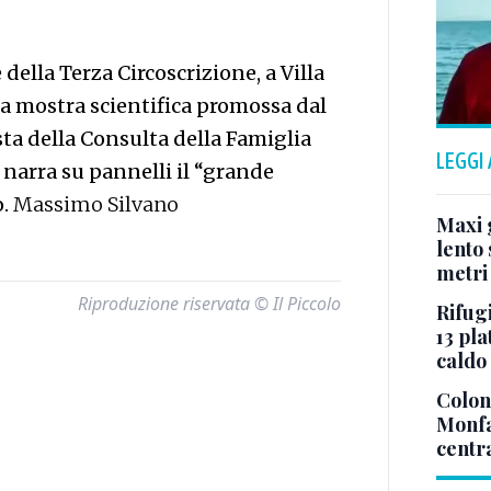
 della Terza Circoscrizione, a Villa
 la mostra scientifica promossa dal
ta della Consulta della Famiglia
LEGGI
e narra su pannelli il “grande
o.
Massimo Silvano
Maxi g
lento 
metri
Riproduzione riservata © Il Piccolo
Rifugi
13 pla
caldo
Colonn
Monfa
centr