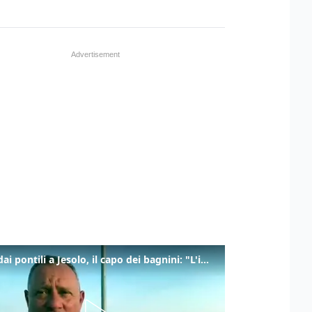
Tuffi dai pontili a Jesolo, il capo dei bagnini: "L'impegno di tutti per evitare altre tragedie"