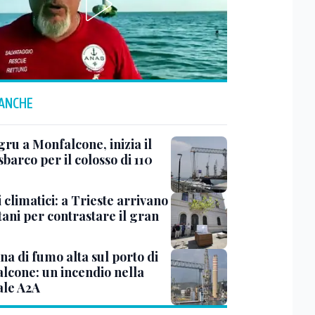
 ANCHE
ru a Monfalcone, inizia il
sbarco per il colosso di 110
 climatici: a Trieste arrivano
tani per contrastare il gran
a di fumo alta sul porto di
lcone: un incendio nella
ale A2A