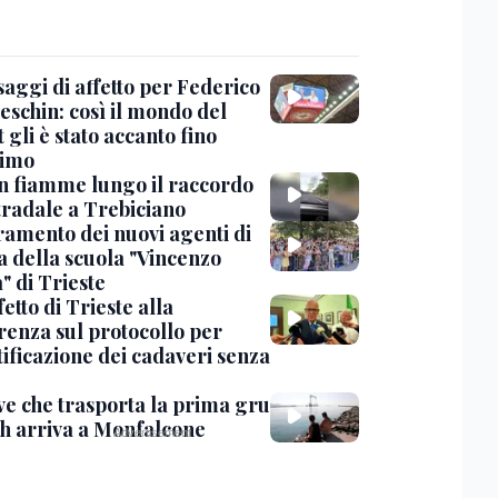
saggi di affetto per Federico
eschin: così il mondo del
 gli è stato accanto fino
timo
in fiamme lungo il raccordo
tradale a Trebiciano
uramento dei nuovi agenti di
a della scuola "Vincenzo
" di Trieste
fetto di Trieste alla
renza sul protocollo per
tificazione dei cadaveri senza
ve che trasporta la prima gru
th arriva a Monfalcone