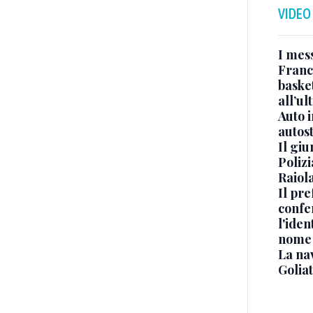
VIDEO
I mes
Franc
basket
all’ul
Auto 
autos
Il gi
Polizi
Raiola
Il pre
confe
l'iden
nome
La na
Golia