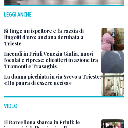
LEGGI ANCHE
Si finge un ispettore e fa razzia di
lingotti d’oro: anziana derubata a
Trieste
Incendi in Friuli Venezia Giulia, nuovi
focolai e riprese: elicotteri in azione tra
Tramonti e Trasaghis
La donna picchiata in via Svevo a Trieste:
«Ho paura di essere uccisa»
VIDEO
Il Barcellona sbarca in Friuli: le