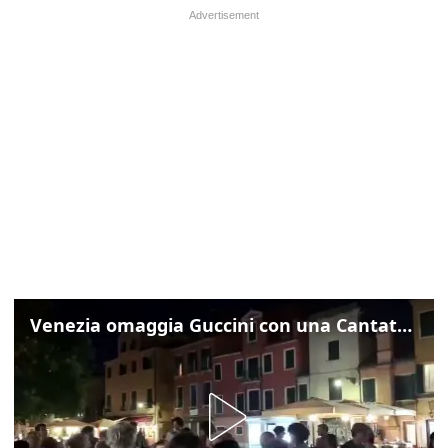
Venezia omaggia Guccini con una Cantata Anarchica in campo Santa Margherita