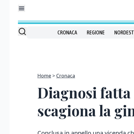
CRONACA
REGIONE
NORDEST
Home
Cronaca
Diagnosi fatta 
scagiona la gi
Conclusa in appello una vicenda che