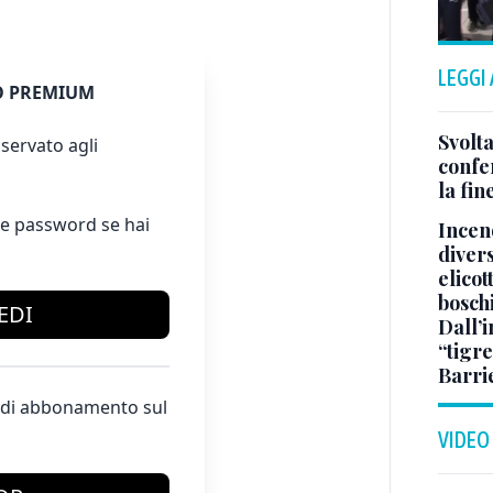
LEGGI
 PREMIUM
Svolta
servato agli
confer
la fin
e password se hai
Incend
divers
elicot
bosch
EDI
Dall’
“tigre
Barri
te di abbonamento sul
VIDEO