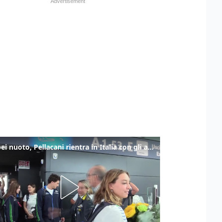
Europei nuoto, Pellacani rientra in Italia con gli azzurri dei tuffi