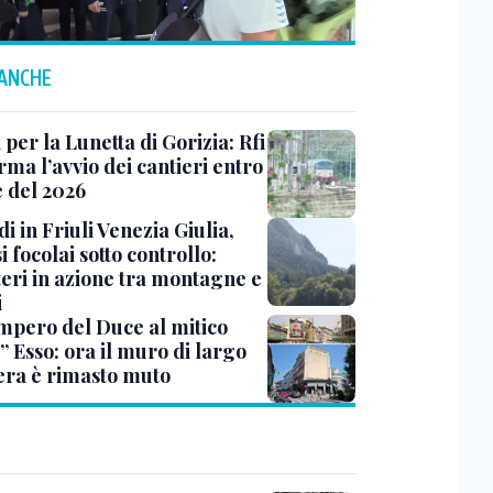
 ANCHE
 per la Lunetta di Gorizia: Rfi
ma l’avvio dei cantieri entro
e del 2026
i in Friuli Venezia Giulia,
i focolai sotto controllo:
teri in azione tra montagne e
i
impero del Duce al mitico
” Esso: ora il muro di largo
era è rimasto muto