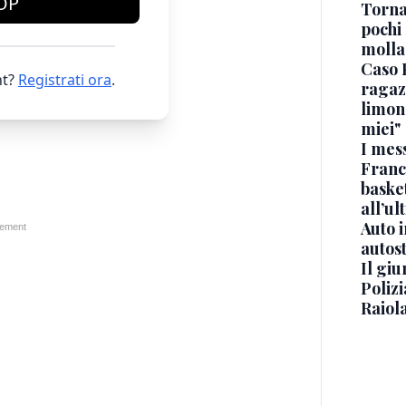
OP
Torna
pochi 
molla
Caso 
t?
Registrati ora
.
ragaz
limona
miei"
I mes
Franc
basket
all’ul
Auto 
autos
Il gi
Polizi
Raiola