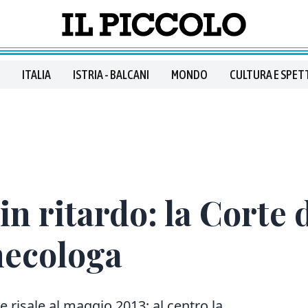
ITALIA
ISTRIA - BALCANI
MONDO
CULTURA E SPET
in ritardo: la Corte 
necologa
 risale al maggio 2013: al centro la