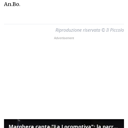
An.Bo.
Riproduzione riservata © Il Piccolo
Marghera canta "La Locomotiva": la parrocchia della Cita ricorda Guccini