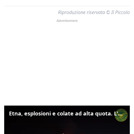
Riproduzione riservata © Il Piccolo
Etna, esplosioni e colate ad alta quota. L'aeroporto di Catania verso la normalità