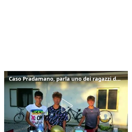
Caso Pradamano, parla uno dei ragazzi denunciati per la limonata: "Volevo anche aiutare i miei"