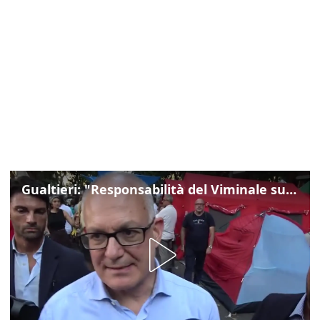
Gualtieri: "Responsabilità del Viminale su Spin Time? La posizione dei partiti è nota"