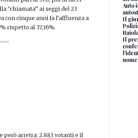
Auto 
la “chiamata” ai seggi del 23
autos
ea con cinque anni fa l’affluenza a
Il gi
Polizi
3% rispetto al 37,36%.
Raiola
Il pre
confe
l'iden
nome
he però arretra: 2.883 votanti e il