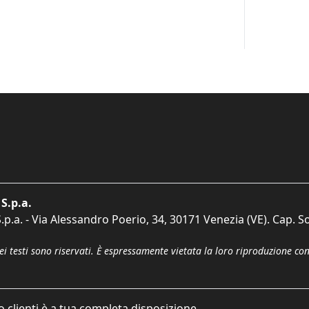
S.p.a.
p.a. - Via Alessandro Poerio, 34, 30171 Venezia (VE). Cap. So
dei testi sono riservati. È espressamente vietata la loro riproduzione co
o clienti è a tua completa disposizione.