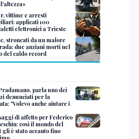
l’altezza»
r, vittime e arresti
liari: applicati 100
aletti elettronici a Trieste
te, stroncati da un malore
trada: due anziani morti nel
o del caldo record
Pradamano, parla uno dei
zi denunciati per la
ta: "Volevo anche aiutare i
saggi di affetto per Federico
eschin: così il mondo del
 gli è stato accanto fino
timo