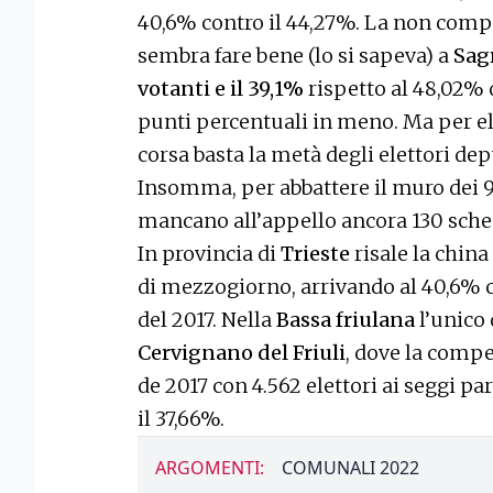
40,6% contro il 44,27%. La non compe
sembra fare bene (lo si sapeva) a
Sag
votanti e il 39,1%
rispetto al 48,02% 
punti percentuali in meno. Ma per ele
corsa basta la metà degli elettori dep
Insomma, per abbattere il muro dei 90
mancano all’appello ancora 130 sche
In provincia di
Trieste
risale la china
di mezzogiorno, arrivando al 40,6% c
del 2017. Nella
Bassa friulana
l’unico 
Cervignano del Friuli
, dove la compe
de 2017 con 4.562 elettori ai seggi par
il 37,66%.
ARGOMENTI:
COMUNALI 2022