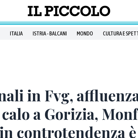
ITALIA
ISTRIA - BALCANI
MONDO
CULTURA E SPET
li in Fvg, affluenza 
 calo a Gorizia, Mon
 in controtendenza 