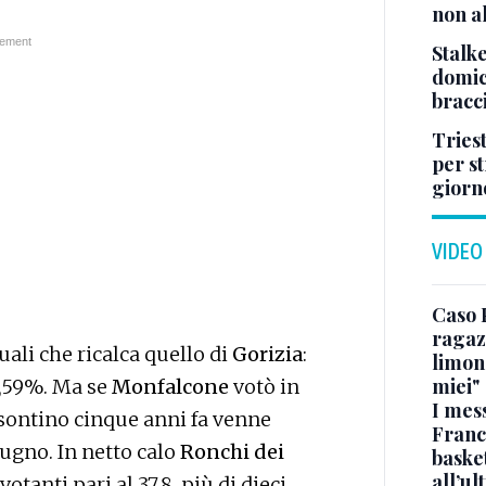
non al
Stalke
domici
bracci
Tries
per s
giorn
VIDEO
Caso 
ragaz
uali che ricalca quello di
Gorizia
:
limona
miei"
42,59%. Ma se
Monfalcone
votò in
I mes
sontino cinque anni fa venne
Franc
ugno. In netto calo
Ronchi dei
basket
all’ul
votanti pari al 37,8, più di dieci