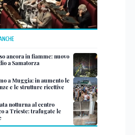
 ANCHE
rso ancora in fiamme: nuovo
dio a Samatorza
mo a Muggia: in aumento le
ze e le strutture ricettive
ata notturna al centro
co a Trieste: trafugate le
e