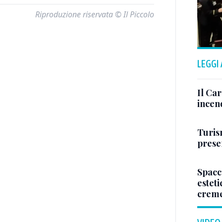
Riproduzione riservata © Il Piccolo
LEGGI
Il Ca
incen
Turis
presen
Spacc
esteti
crem