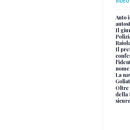
VIDEO
Auto 
autos
Il gi
Polizi
Raiola
Il pre
confe
l'iden
nome
La na
Golia
Oltre
della
sicur