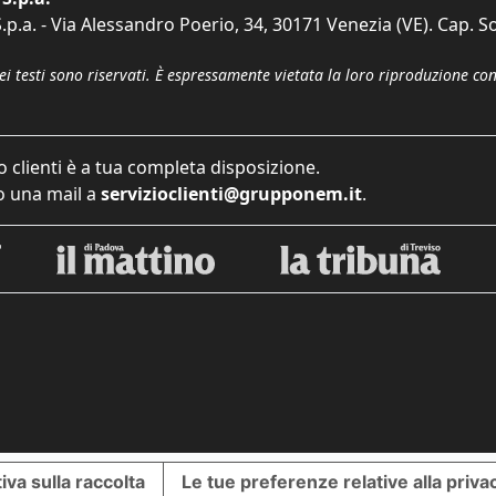
p.a. - Via Alessandro Poerio, 34, 30171 Venezia (VE). Cap. So
dei testi sono riservati. È espressamente vietata la loro riproduzione co
o clienti è a tua completa disposizione.
 una mail a
servizioclienti@grupponem.it
.
iva sulla raccolta
Le tue preferenze relative alla priva