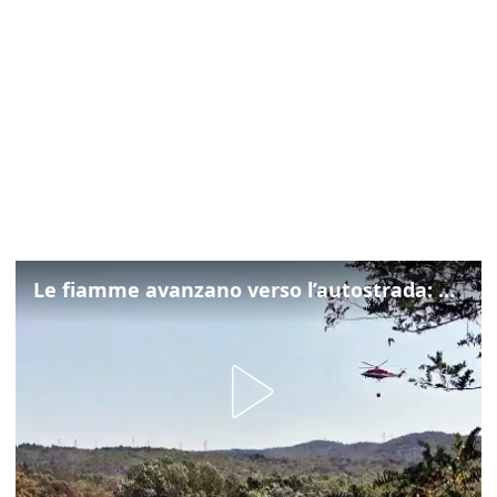
Le fiamme avanzano verso l’autostrada: canadair in azione tra Monfalcone e Duino