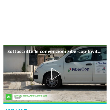
Sottoscritte le convenzioni Fibercop-Invitalia, fibra ottica per 477 mila civici