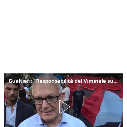
Gualtieri: "Responsabilità del Viminale su Spin Time? La posizione dei partiti è nota"