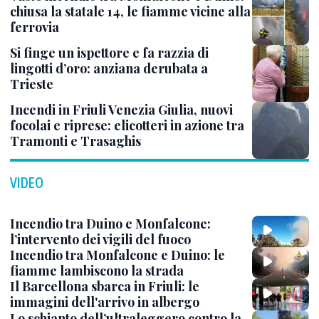
chiusa la statale 14, le fiamme vicine alla
ferrovia
Si finge un ispettore e fa razzia di
lingotti d’oro: anziana derubata a
Trieste
Incendi in Friuli Venezia Giulia, nuovi
focolai e riprese: elicotteri in azione tra
Tramonti e Trasaghis
VIDEO
Incendio tra Duino e Monfalcone:
l’intervento dei vigili del fuoco
Incendio tra Monfalcone e Duino: le
fiamme lambiscono la strada
Il Barcellona sbarca in Friuli: le
immagini dell'arrivo in albergo
Lo schianto dell’ultraleggero contro la