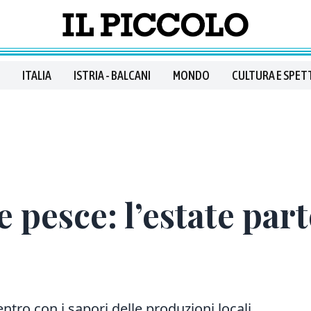
ITALIA
ISTRIA - BALCANI
MONDO
CULTURA E SPET
e pesce: l’estate par
tro con i sapori delle produzioni locali