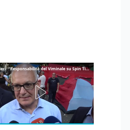
Gualtieri: "Responsabilità del Viminale su Spin Time? La posizione dei partiti è nota"