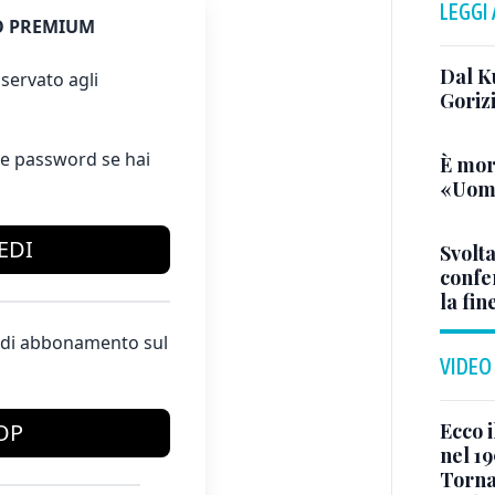
LEGGI
 PREMIUM
Dal K
servato agli
Goriz
e password se hai
È mor
«Uomo
EDI
Svolta
confer
la fin
te di abbonamento sul
VIDEO
Ecco i
OP
nel 19
Torna