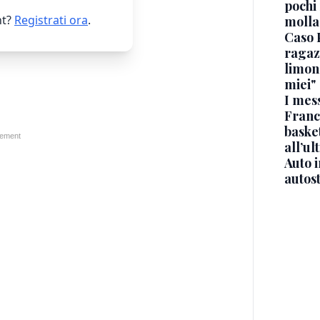
pochi 
t?
Registrati ora
.
molla
Caso 
ragaz
limona
miei"
I mes
Franc
basket
all’ul
Auto 
autos