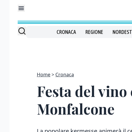
CRONACA
REGIONE
NORDEST
Home
Cronaca
Festa del vino 
Monfalcone
La popolare kermesse animerà il cen