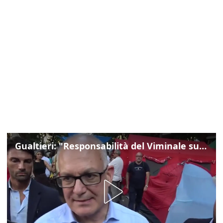
Gualtieri: "Responsabilità del Viminale su Spin Time? La posizione dei partiti è nota"