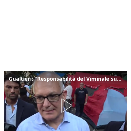
Gualtieri: "Responsabilità del Viminale su Spin Time? La posizione dei partiti è nota"