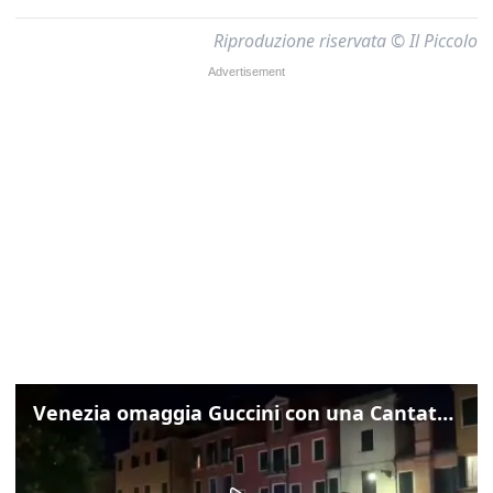
Riproduzione riservata © Il Piccolo
Venezia omaggia Guccini con una Cantata Anarchica in campo Santa Margherita