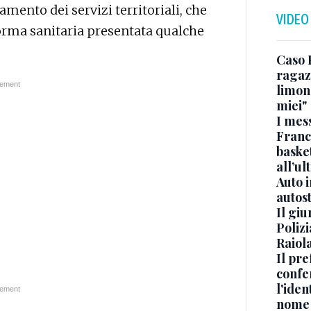
amento dei servizi territoriali, che
VIDEO
forma sanitaria presentata qualche
Caso 
ragaz
limona
miei"
I mes
Franc
basket
all’ul
Auto 
autos
Il gi
Polizi
Raiola
Il pre
confe
l'iden
nome