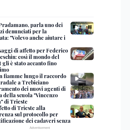
Pradamano, parla uno dei
zi denunciati per la
ta: "Volevo anche aiutare i
saggi di affetto per Federico
eschin: così il mondo del
 gli è stato accanto fino
timo
in fiamme lungo il raccordo
tradale a Trebiciano
uramento dei nuovi agenti di
a della scuola "Vincenzo
" di Trieste
fetto di Trieste alla
renza sul protocollo per
tificazione dei cadaveri senza