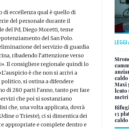
o di eccellenza qual è quello di
ferie del personale durante il
le del Pd, Diego Moretti, teme
 depotenziamento del San Polo.
LEGGI
 eliminazione del servizio di guardia
ina, ribadendo l’attenzione verso
Stron
. Il consigliere regionale quindi lo
cammi
anzia
L’auspicio è che non si arrivi a
caldo
 politico, si ostina a difendere
Maxi g
o di 280 parti l’anno, tanto per fare
lento 
metri
 servizi che poi si sostanziano
Rifugi
si che, una volta applicata, dovrà
13 pla
Udine o Trieste), ci si dimentica dei
caldo
ure appropriate e complete dentro e