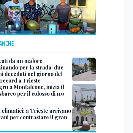
 ANCHE
cati da un malore
nando per la strada: due
ni deceduti nel giorno del
 record a Trieste
ru a Monfalcone, inizia il
sbarco per il colosso di 110
 climatici: a Trieste arrivano
tani per contrastare il gran