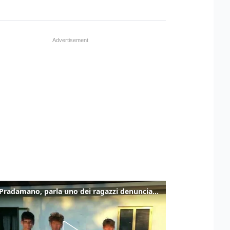
Caso Pradamano, parla uno dei ragazzi denunciati per la limonata: "Volevo anche aiutare i miei"