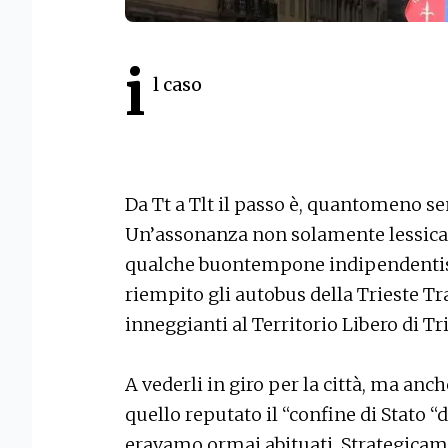
i
l caso
Da Tt a Tlt il passo è, quantomeno s
Un’assonanza non solamente lessicale
qualche buontempone indipendentist
riempito gli autobus della Trieste Tr
inneggianti al Territorio Libero di Tri
A vederli in giro per la città, ma anch
quello reputato il “confine di Stato “
eravamo ormai abituati. Strategicame