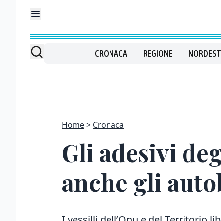
CRONACA
REGIONE
NORDEST
Home
Cronaca
Gli adesivi de
anche gli auto
I vessilli dell’Onu e del Territorio li