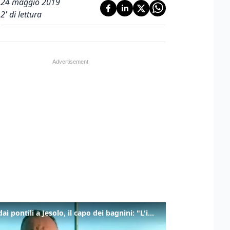
24 maggio 2019
2
' di lettura
Tuffi dai pontili a Jesolo, il capo dei bagnini: "L'impegno di tutti per evitare altre tragedie"