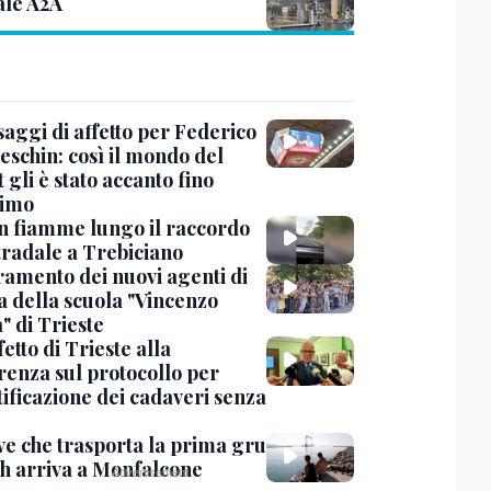
ale A2A
saggi di affetto per Federico
eschin: così il mondo del
 gli è stato accanto fino
timo
in fiamme lungo il raccordo
tradale a Trebiciano
uramento dei nuovi agenti di
a della scuola "Vincenzo
" di Trieste
fetto di Trieste alla
renza sul protocollo per
tificazione dei cadaveri senza
ve che trasporta la prima gru
th arriva a Monfalcone