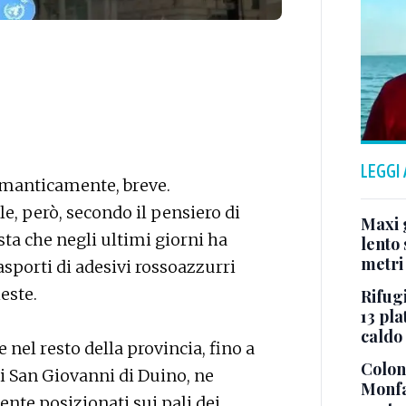
LEGGI
emanticamente, breve.
, però, secondo il pensiero di
Maxi g
a che negli ultimi giorni ha
lento 
metri
asporti di adesivi rossoazzurri
este.
Rifugi
13 pla
caldo
e nel resto della provincia, fino a
Colonn
di San Giovanni di Duino, ne
Monfa
nte posizionati sui pali dei