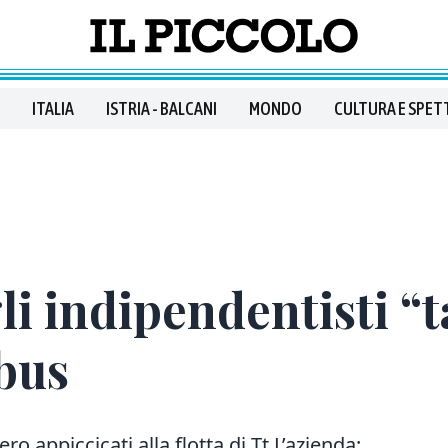
ITALIA
ISTRIA - BALCANI
MONDO
CULTURA E SPET
gli indipendentisti 
bus
bero appiccicati alla flotta di Tt L’azienda: