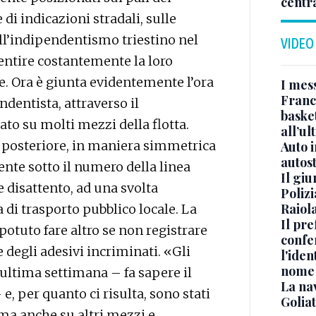
centr
 di indicazioni stradali, sulle
ll’indipendentismo triestino nel
VIDEO
sentire costantemente la loro
e. Ora è giunta evidentemente l’ora
I mes
Franc
ndentista, attraverso il
basket
to su molti mezzi della flotta.
all’ul
e posteriore, in maniera simmetrica
Auto 
autos
ente sotto il numero della linea
Il gi
e disattento, ad una svolta
Polizi
Raiola
 di trasporto pubblico locale. La
Il pre
potuto fare altro se non registrare
confe
 degli adesivi incriminati. «Gli
l'iden
nome
’ultima settimana – fa sapere il
La na
e, per quanto ci risulta, sono stati
Golia
 ma anche su altri mezzi e