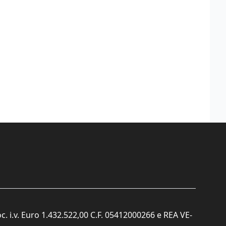
c. i.v. Euro 1.432.522,00 C.F. 05412000266 e REA VE-