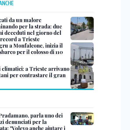
 ANCHE
cati da un malore
nando per la strada: due
ni deceduti nel giorno del
 record a Trieste
ru a Monfalcone, inizia il
sbarco per il colosso di 110
 climatici: a Trieste arrivano
tani per contrastare il gran
Pradamano, parla uno dei
zi denunciati per la
ta: "Volevo anche aiutare i