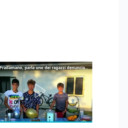
Caso Pradamano, parla uno dei ragazzi denunciati per la limonata: "Volevo anche aiutare i miei"