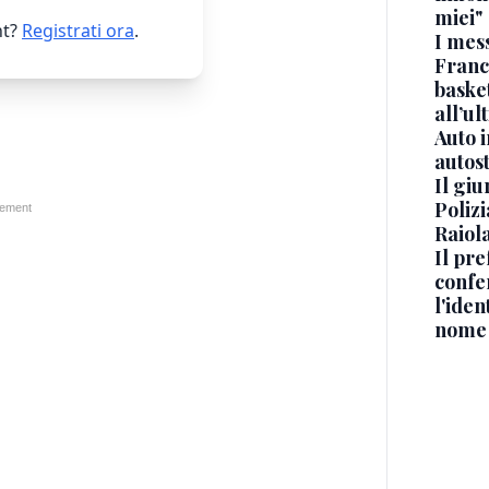
miei"
t?
Registrati ora
.
I mes
Franc
basket
all’ul
Auto 
autos
Il gi
Polizi
Raiola
Il pre
confe
l'iden
nome