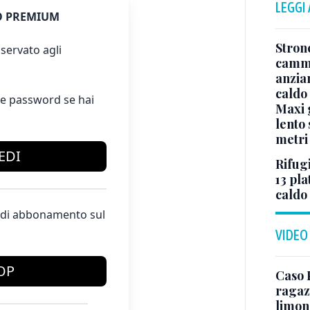
LEGGI
 PREMIUM
Stron
servato agli
cammi
anzia
caldo
e password se hai
Maxi g
lento 
metri
EDI
Rifugi
13 pla
caldo
te di abbonamento sul
VIDEO
OP
Caso 
ragaz
limona