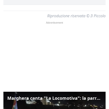
Riproduzione riservata © Il Piccolo
Marghera canta "La Locomotiva": la parrocchia della Cita ricorda Guccini