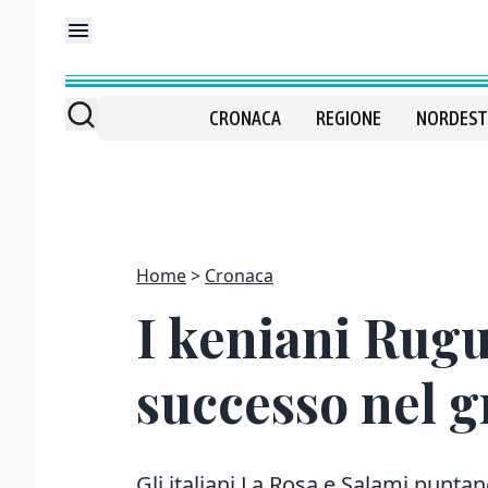
CRONACA
REGIONE
NORDEST
Home
Cronaca
I keniani Rugut
successo nel g
Gli italiani La Rosa e Salami puntan