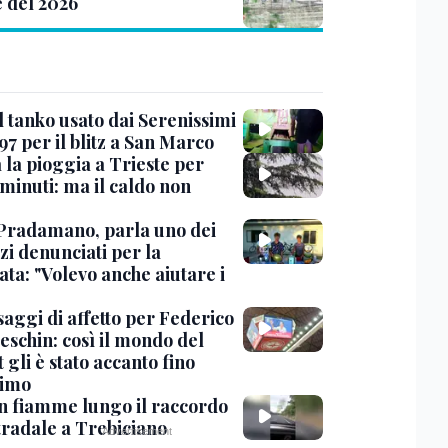
e del 2026
l tanko usato dai Serenissimi
97 per il blitz a San Marco
 la pioggia a Trieste per
minuti: ma il caldo non
Pradamano, parla uno dei
zi denunciati per la
ta: "Volevo anche aiutare i
saggi di affetto per Federico
eschin: così il mondo del
 gli è stato accanto fino
timo
in fiamme lungo il raccordo
tradale a Trebiciano