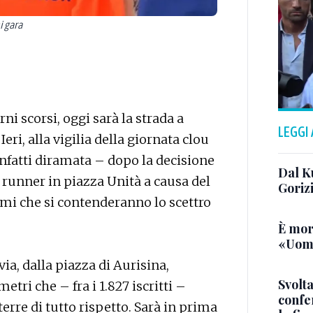
i gara
i scorsi, oggi sarà la strada a
LEGGI
Ieri, alla vigilia della giornata clou
 infatti diramata – dopo la decisione
Dal K
 runner in piazza Unità a causa del
Goriz
omi che si contenderanno lo scettro
È mor
«Uomo
via, dalla piazza di Aurisina,
Svolta
etri che – fra i 1.827 iscritti –
confer
erre di tutto rispetto. Sarà in prima