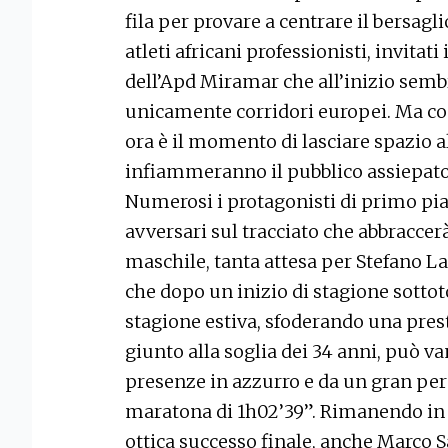
fila per provare a centrare il bersag
atleti africani professionisti, invitat
dell’Apd Miramar che all’inizio semb
unicamente corridori europei. Ma co
ora è il momento di lasciare spazio a
infiammeranno il pubblico assiepato 
Numerosi i protagonisti di primo pi
avversari sul tracciato che abbraccerà 
maschile, tanta attesa per Stefano La
che dopo un inizio di stagione sottot
stagione estiva, sfoderando una presta
giunto alla soglia dei 34 anni, può v
presenze in azzurro e da un gran pe
maratona di 1h02’39”. Rimanendo in ca
ottica successo finale, anche Marco S