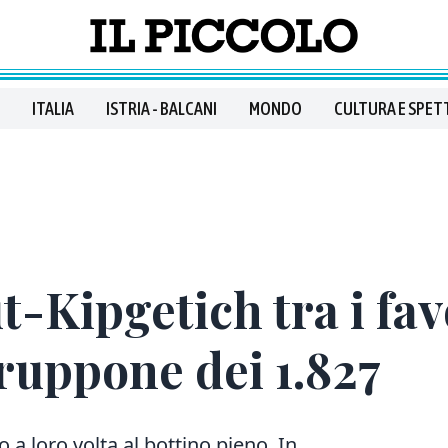
ITALIA
ISTRIA - BALCANI
MONDO
CULTURA E SPET
-Kipgetich tra i favo
ruppone dei 1.827
o a loro volta al bottino pieno. In