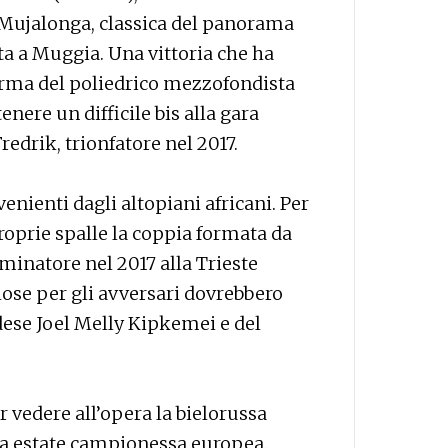
 Mujalonga, classica del panorama
ta a Muggia. Una vittoria che ha
orma del poliedrico mezzofondista
enere un difficile bis alla gara
edrik, trionfatore nel 2017.
venienti dagli altopiani africani. Per
 proprie spalle la coppia formata da
natore nel 2017 alla Trieste
ose per gli avversari dovrebbero
dese Joel Melly Kipkemei e del
r vedere all’opera la bielorussa
sa estate campionessa europea.