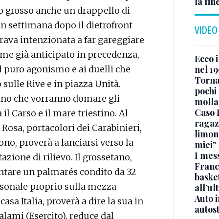
la fin
lio grosso anche un drappello di
i in settimana dopo il dietrofront
VIDEO
rava intenzionata a far gareggiare
me già anticipato in precedenza,
Ecco i
l puro agonismo e ai duelli che
nel 19
Torna
sulle Rive e in piazza Unità.
pochi 
ano che vorranno domare gli
molla
Caso 
il Carso e il mare triestino. Al
ragaz
 Rosa, portacolori dei Carabinieri,
limona
ono, proverà a lanciarsi verso la
miei"
I mes
zione di rilievo. Il grossetano,
Franc
antare un palmarés condito da 32
basket
rsonale proprio sulla mezza
all’ul
Auto 
sa Italia, proverà a dire la sua in
autos
alami (Esercito), reduce dal