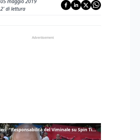
05 maggio 2019
2
' di lettura
Gualtieri: "Responsabilità del Viminale su Spin Time? La posizione dei partiti è nota"