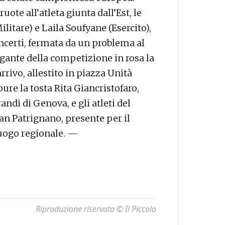
uote all’atleta giunta dall’Est, le
litare) e Laila Soufyane (Esercito),
certi, fermata da un problema al
agante della competizione in rosa la
rivo, allestito in piazza Unità
pure la tosta Rita Giancristofaro,
ndi di Genova, e gli atleti del
n Patrignano, presente per il
uogo regionale. —
Riproduzione riservata © Il Piccolo