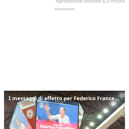
Riproduzione riservata © Il Piccolo
I messaggi di affetto per Federico Franceschin: così il mondo del basket gli è stato accanto fino all’ultimo