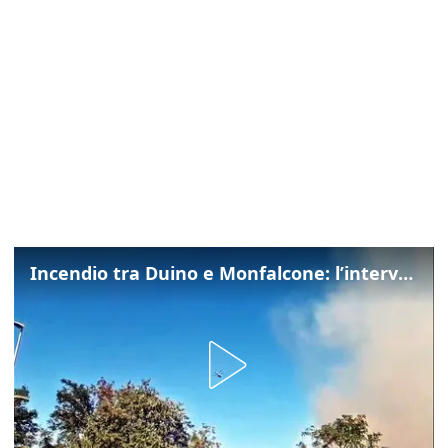
Incendio tra Duino e Monfalcone: l’intervento dei vigili del fuoco