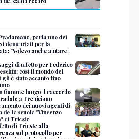
o del caldo record
Pradamano, parla uno dei
zi denunciati per la
ta: "Volevo anche aiutare i
saggi di affetto per Federico
eschin: così il mondo del
 gli è stato accanto fino
timo
in fiamme lungo il raccordo
tradale a Trebiciano
uramento dei nuovi agenti di
a della scuola "Vincenzo
" di Trieste
fetto di Trieste alla
renza sul protocollo per