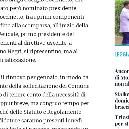
 stato però nominato presidente
occhietto, tra i primi componenti
ino alla scomparsa, all’inizio della
 Feudale, primo presidente del
enenti al direttivo uscente, a
no Negri, si ripresentino, ma al
LEGGI
icializzazione.
Ancor
il rinnovo per gennaio, in modo da
di Mo
non al
onte della sollecitazione del Comune
Stalke
o di tenere conto della necessità di
domici
 seppur breve, ma congruo tempo per
bracci
nché dello Statuto e Regolamento
Tries
ndidature saranno presenti lunedì
per s