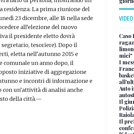
dovrà farlo di persona, mostrando un
giorn
a residenza. La prima riunione del
nedì 23 dicembre, alle 18 nella sede
VIDEO
ocedere all’elezione del nuovo
Caso 
iva il presidente eletto dovrà
ragaz
 segretario, tesoriere). Dopo il
limona
ti, eletta nell’autunno 2015 e
miei"
I mes
re comunale un anno dopo, il
Franc
oposto iniziative di aggregazione
basket
utunno e incontri di informazione e
all’ul
Auto 
on un’attività di analisi anche
autos
esto della città.—
Il gi
Polizi
Raiola
Il pre
confe