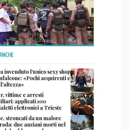
 ANCHE
a invenduto l’unico sexy shop
nfalcone: «Pochi acquirenti e
l’altezza»
r, vittime e arresti
liari: applicati 100
aletti elettronici a Trieste
te, stroncati da un malore
trada: due anziani morti nel