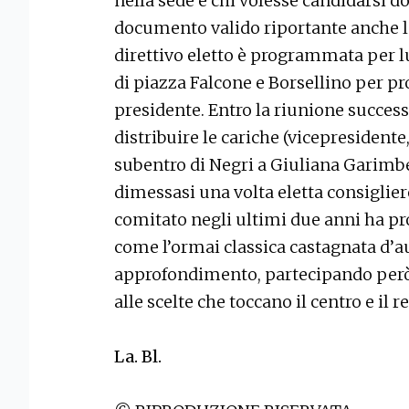
nella sede e chi volesse candidarsi 
documento valido riportante anche l
direttivo eletto è programmata per lu
di piazza Falcone e Borsellino per pr
presidente. Entro la riunione success
distribuire le cariche (vicepresidente,
subentro di Negri a Giuliana Garimber
dimessasi una volta eletta consiglie
comitato negli ultimi due anni ha pr
come l’ormai classica castagnata d’a
approfondimento, partecipando però c
alle scelte che toccano il centro e il r
La. Bl.