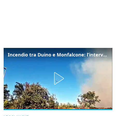
Incendio tra Duino e Monfalcone: l’intervento dei vigili del fuoco