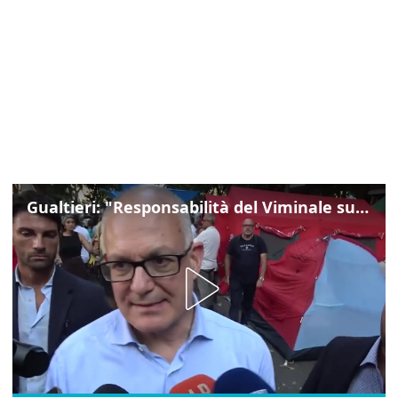
Gualtieri: "Responsabilità del Viminale su Spin Time? La posizione dei partiti è nota"