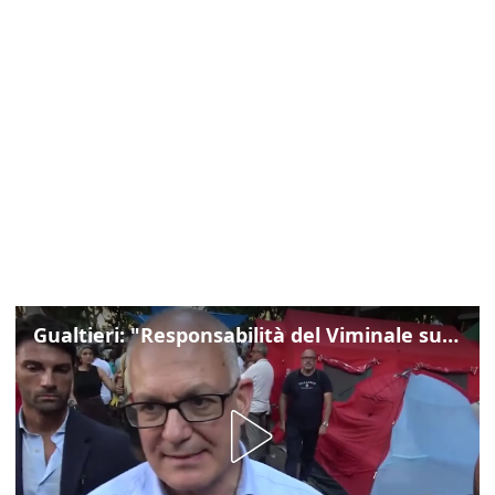
Gualtieri: "Responsabilità del Viminale su Spin Time? La posizione dei partiti è nota"