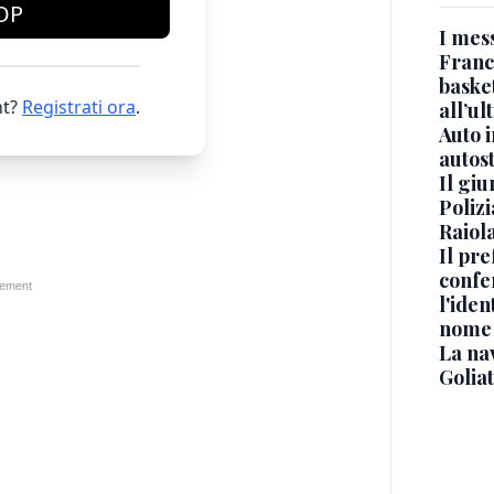
OP
I mes
Franc
basket
t?
Registrati ora
.
all’ul
Auto 
autos
Il gi
Polizi
Raiola
Il pre
confe
l'iden
nome
La na
Golia