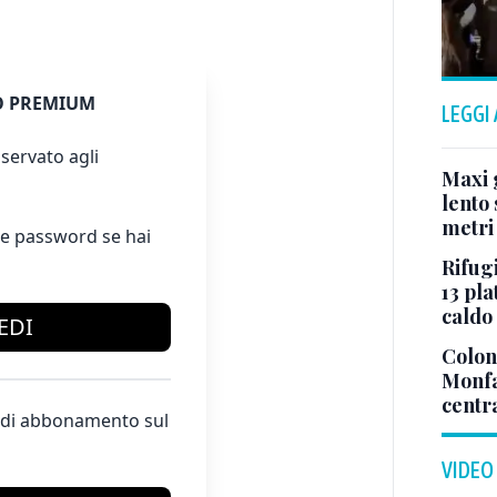
 PREMIUM
LEGGI
servato agli
Maxi g
lento 
metri
e password se hai
Rifugi
13 pla
caldo
EDI
Colonn
Monfa
centr
te di abbonamento sul
VIDEO