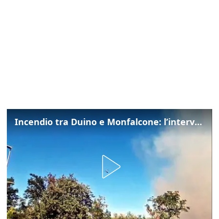
Incendio tra Duino e Monfalcone: l’intervento dei vigili del fuoco