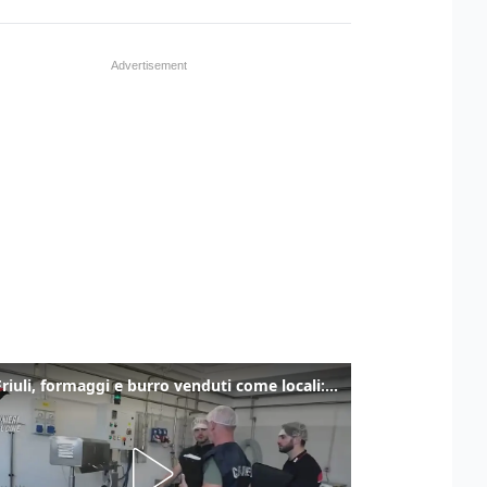
Alto Friuli, formaggi e burro venduti come locali: nei prodotti latte da fuori regione e dall’estero