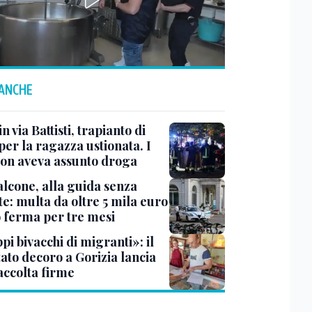
 ANCHE
n via Battisti, trapianto di
per la ragazza ustionata. I
 non aveva assunto droga
lcone, alla guida senza
e: multa da oltre 5 mila euro
o ferma per tre mesi
i bivacchi di migranti»: il
ato decoro a Gorizia lancia
accolta firme