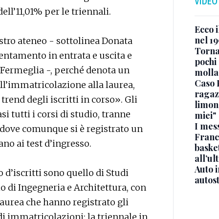
VIDEO
ell’11,01% per le triennali.
Ecco i
nel 19
stro ateneo - sottolinea Donata
Torna
rientamento in entrata e uscita e
pochi 
i Fermeglia -, perché denota un
molla
Caso 
’immatricolazione alla laurea,
ragaz
rend degli iscritti in corso». Gli
limona
 tutti i corsi di studio, tranne
miei"
I mes
 dove comunque si è registrato un
Franc
no ai test d’ingresso.
basket
all’ul
Auto 
d’iscritti sono quello di Studi
autos
lo di Ingegneria e Architettura, con
laurea che hanno registrato gli
di immatricolazioni: la triennale in