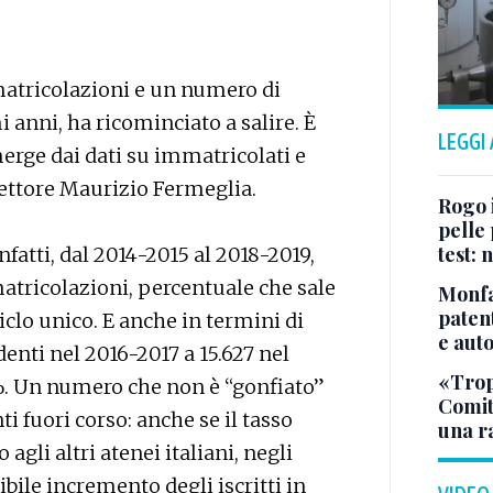
atricolazioni e un numero di
mi anni, ha ricominciato a salire. È
LEGGI
erge dai dati su immatricolati e
 rettore Maurizio Fermeglia.
Rogo i
pelle 
test:
infatti, dal 2014-2015 al 2018-2019,
tricolazioni, percentuale che sale
Monfa
patent
ciclo unico. E anche in termini di
e aut
tudenti nel 2016-2017 a 15.627 nel
«Tropp
. Un numero che non è “gonfiato”
Comit
ti fuori corso: anche se il tasso
una r
agli altri atenei italiani, negli
ibile incremento degli iscritti in