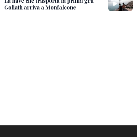
La nave che trasporta la prima gru
Goliath arriva a Monfalcone