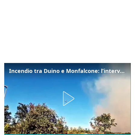
Incendio tra Duino e Monfalcone: l’intervento dei vigili del fuoco