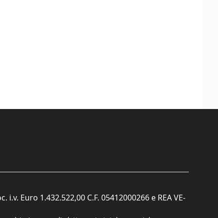
c. i.v. Euro 1.432.522,00 C.F. 05412000266 e REA VE-