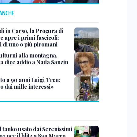
 ANCHE
i in Carso, la Procura di
e apre i primi fascicoli:
i di uno o più piromani
ulturni alla montagna,
ia dice addio a Nada Sanzin
to a 90 anni Luigi Treu:
 dai mille interessi»
l tanko usato dai Serenissimi
97 per il blitz a San Marco