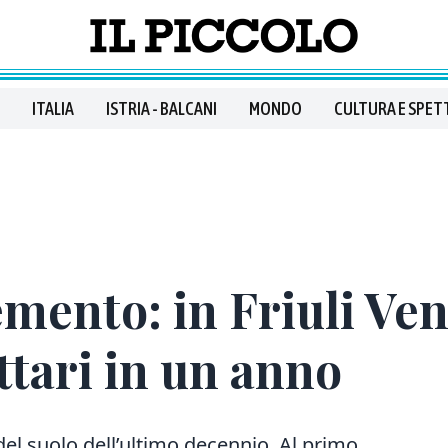
ITALIA
ISTRIA - BALCANI
MONDO
CULTURA E SPET
emento: in Friuli Ven
ttari in un anno
 del suolo dell’ultimo decennio. Al primo