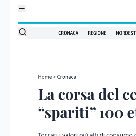
CRONACA
REGIONE
NORDEST
Home
Cronaca
La corsa del c
“spariti” 100 e
Toccati i valori più alti di consumo