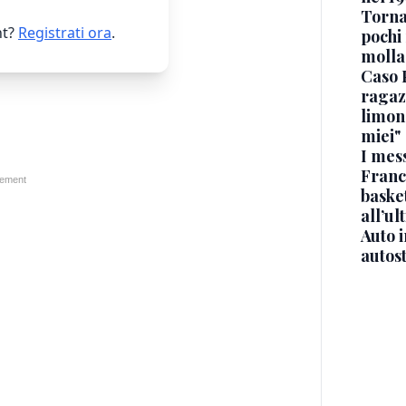
Torna
t?
Registrati ora
.
pochi 
molla
Caso 
ragaz
limona
miei"
I mes
Franc
basket
all’ul
Auto 
autos