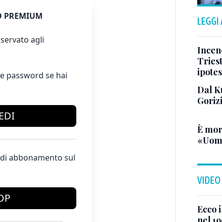
 PREMIUM
LEGGI
servato agli
Incend
Triest
ipotes
e password se hai
Dal K
Goriz
EDI
È mor
«Uomo
te di abbonamento sul
VIDEO
OP
Ecco i
nel 19