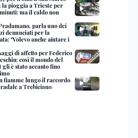
 la pioggia a Trieste per
minuti: ma il caldo non
Pradamano, parla uno dei
zi denunciati per la
ta: "Volevo anche aiutare i
saggi di affetto per Federico
eschin: così il mondo del
 gli è stato accanto fino
timo
in fiamme lungo il raccordo
tradale a Trebiciano