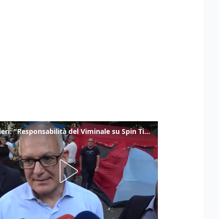
Gualtieri: "Responsabilità del Viminale su Spin Time? La posizione dei partiti è nota"