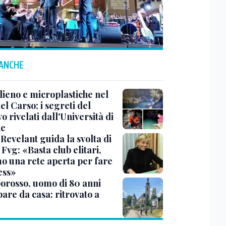
 ANCHE
lieno e microplastiche nel
el Carso: i segreti del
 rivelati dall'Università di
te
Revelant guida la svolta di
Fvg: «Basta club elitari,
o una rete aperta per fare
ess»
rosso, uomo di 80 anni
are da casa: ritrovato a