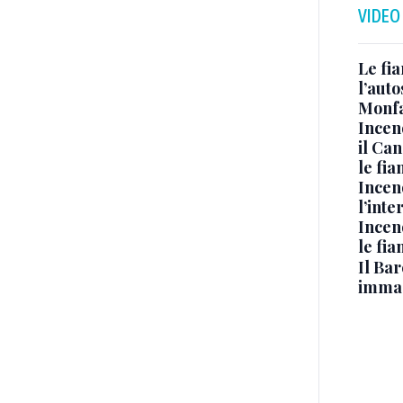
VIDEO
Le fi
l’auto
Monfa
Incen
il Ca
le fi
Incen
l’inte
Incen
le fi
Il Bar
immag