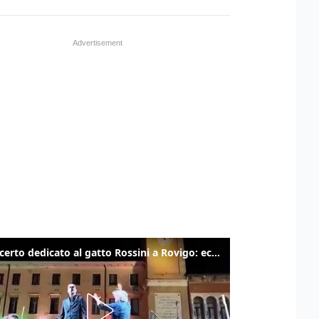
Il concerto dedicato al gatto Rossini a Rovigo: ecco un estratto