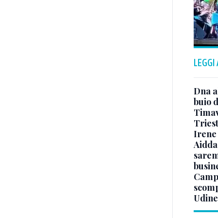
LEGGI
Dna a
buio d
Timavo
Tries
Irene 
Aidda 
sarem
busin
Campo
scomp
Udine