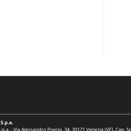
S.p.a.
p.a. - Via Alessandro Poerio, 34, 30171 Venezia (VE). Cap. So