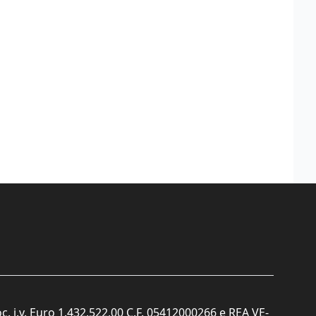
c. i.v. Euro 1.432.522,00 C.F. 05412000266 e REA VE-