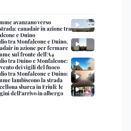
amme avanzano verso
strada: canadair in azione tra
lcone e Duino
dio tra Monfalcone e Duino,
nadair in azione per fermare
amme sul fronte dell’A4
dio tra Duino e Monfalcone:
rvento dei vigili del fuoco
dio tra Monfalcone e Duino:
amme lambiscono la strada
cellona sbarca in Friuli: le
ini dell'arrivo in albergo