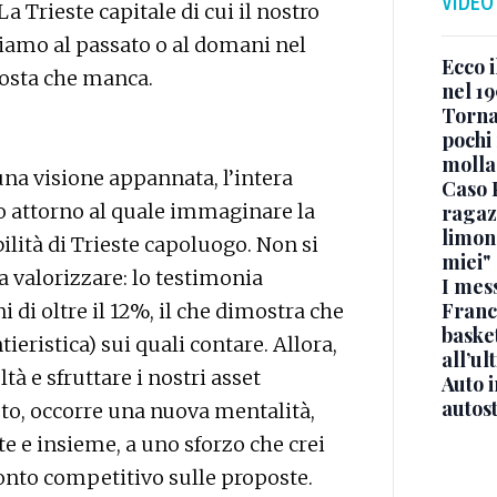
VIDEO
a Trieste capitale di cui il nostro
siamo al passato o al domani nel
Ecco i
sposta che manca.
nel 19
Torna
pochi 
molla
 una visione appannata, l’intera
Caso 
o attorno al quale immaginare la
ragaz
limona
ilità di Trieste capoluogo. Non si
miei"
a valorizzare: lo testimonia
I mes
Franc
 di oltre il 12%, il che dimostra che
basket
tieristica) sui quali contare. Allora,
all’ul
tà e sfruttare i nostri asset
Auto 
autos
osto, occorre una nuova mentalità,
te e insieme, a uno sforzo che crei
ronto competitivo sulle proposte.