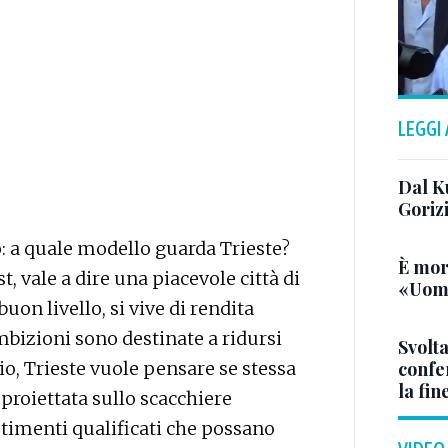
LEGGI
Dal K
Goriz
: a quale modello guarda Trieste?
È mor
 vale a dire una piacevole città di
«Uomo
buon livello, si vive di rendita
ambizioni sono destinate a ridursi
Svolta
io, Trieste vuole pensare se stessa
confer
la fin
proiettata sullo scacchiere
stimenti qualificati che possano