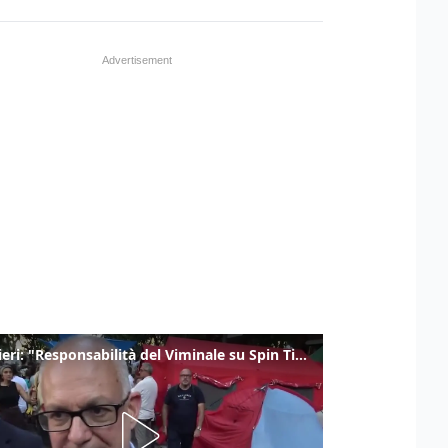
Gualtieri: "Responsabilità del Viminale su Spin Time? La posizione dei partiti è nota"