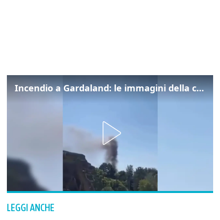
Incendio a Gardaland: le immagini della colonna di fumo
LEGGI ANCHE