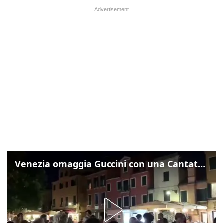
Venezia omaggia Guccini con una Cantata Anarchica in campo Santa Margherita