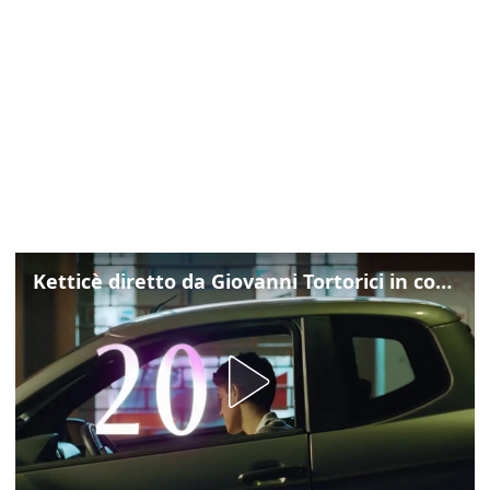
Ketticè diretto da Giovanni Tortorici in concorso al Locarno Film Festival