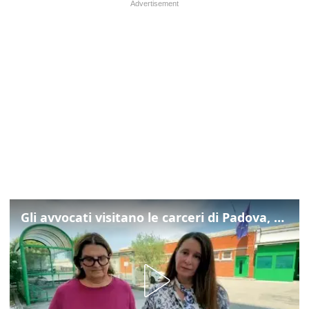
Gli avvocati visitano le carceri di Padova, ecco cosa hanno trovato