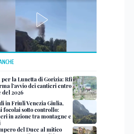
 ANCHE
 per la Lunetta di Gorizia: Rfi
ma l’avvio dei cantieri entro
e del 2026
i in Friuli Venezia Giulia,
i focolai sotto controllo:
teri in azione tra montagne e
i
impero del Duce al mitico