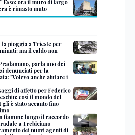
” Esso: ora il muro di largo
era è rimasto muto
 la pioggia a Trieste per
minuti: ma il caldo non
Pradamano, parla uno dei
zi denunciati per la
ta: "Volevo anche aiutare i
saggi di affetto per Federico
eschin: così il mondo del
 gli è stato accanto fino
timo
in fiamme lungo il raccordo
tradale a Trebiciano
uramento dei nuovi agenti di