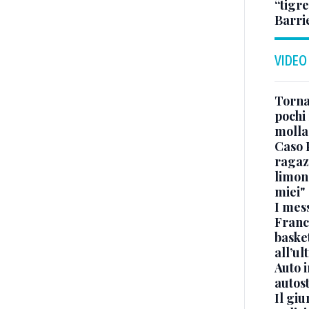
“tigre
Barri
VIDEO
Torna
pochi 
molla
Caso 
ragaz
limona
miei"
I mes
Franc
basket
all’ul
Auto 
autos
Il gi