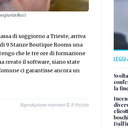
va giunta-Bucci
 tassa di soggiorno a Trieste, arriva
 di 9 Stanze Boutique Rooms una
tengo che le tre ore di formazione
LEGGI
ha creato il software, siano state
 Comune ci garantisse ancora un
Svolta
confer
la fin
Incend
divers
Riproduzione riservata © Il Piccolo
elicot
bosch
Dall’