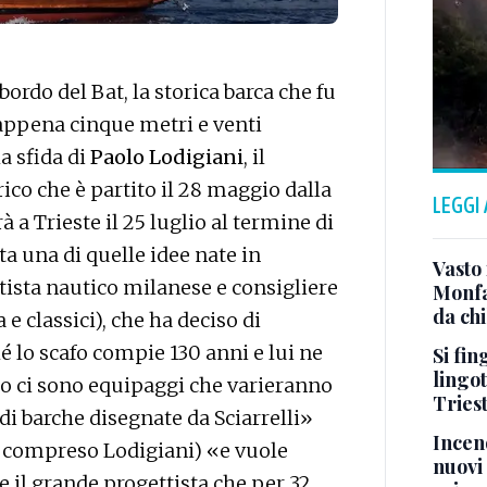
ordo del Bat, la storica barca che fu
i appena cinque metri e venti
la sfida di
Paolo Lodigiani
, il
ico che è partito il 28 maggio dalla
LEGGI
 a Trieste il 25 luglio al termine di
ta una di quelle idee nate in
Vasto 
ista nautico milanese e consigliere
Monfa
da chi
e classici), che ha deciso di
 lo scafo compie 130 anni e lui ne
Si fin
lingot
io ci sono equipaggi che varieranno
Tries
i barche disegnate da Sciarrelli»
Incend
e compreso Lodigiani) «e vuole
nuovi 
il grande progettista che per 32