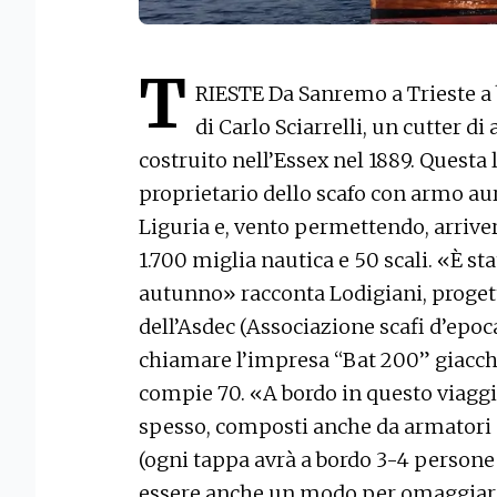
T
RIESTE Da Sanremo a Trieste a b
di Carlo Sciarrelli, un cutter d
costruito nell’Essex nel 1889. Questa 
proprietario dello scafo con armo aur
Liguria e, vento permettendo, arriverà
1.700 miglia nautica e 50 scali. «È sta
autunno» racconta Lodigiani, progett
dell’Asdec (Associazione scafi d’epoca 
chiamare l’impresa “Bat 200” giacché
compie 70. «A bordo in questo viagg
spesso, composti anche da armatori d
(ogni tappa avrà a bordo 3-4 person
essere anche un modo per omaggiare 