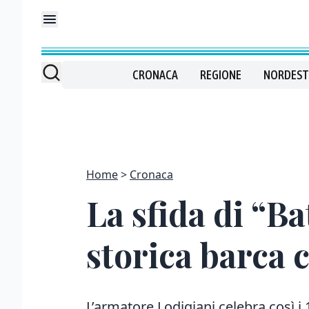
CRONACA
REGIONE
NORDEST
Home
Cronaca
La sfida di “B
storica barca c
L’armatore Lodigiani celebra così i 