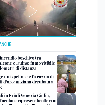
 ANCHE
incendio boschivo tra
lcone e Duino: fumo visibile
lometri di distanza
ge un ispettore e fa razzia di
ti d’oro: anziana derubata a
te
i in Friuli Venezia Giulia,
focolai e riprese: elicotteri in