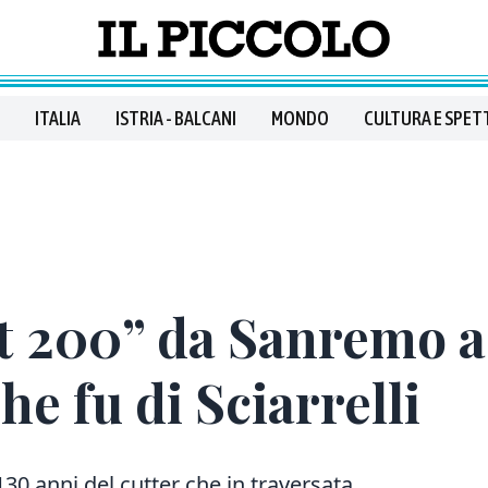
ITALIA
ISTRIA - BALCANI
MONDO
CULTURA E SPET
at 200” da Sanremo a 
he fu di Sciarrelli
130 anni del cutter che in traversata