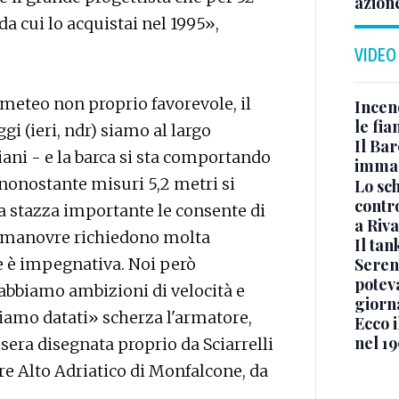
azion
 da cui lo acquistai nel 1995»,
VIDEO
meteo non proprio favorevole, il
Incen
le fi
i (ieri, ndr) siamo al largo
Il Bar
iani - e la barca si sta comportando
immag
 nonostante misuri 5,2 metri si
Lo sc
contro
a stazza importante le consente di
a Riva
le manovre richiedono molta
Il ta
Seren
te è impegnativa. Noi però
potev
abbiamo ambizioni di velocità e
giorn
siamo datati» scherza l'armatore,
Ecco i
nel 19
ssera disegnata proprio da Sciarrelli
re Alto Adriatico di Monfalcone, da