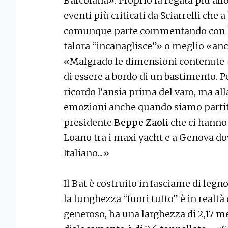
Barcolana». Proprio la regata più aff
eventi più criticati da Sciarrelli che 
comunque parte commentando con la
talora “incanaglisce”» o meglio «anche
«Malgrado le dimensioni contenute -
di essere a bordo di un bastimento. 
ricordo l’ansia prima del varo, ma all
emozioni anche quando siamo partiti
presidente
Beppe Zaoli
che ci hanno 
Loano tra i maxi yacht e a Genova do
Italiano...»
Il Bat è costruito in fasciame di legn
la lunghezza “fuori tutto” è in realt
generoso, ha una larghezza di 2,17 met