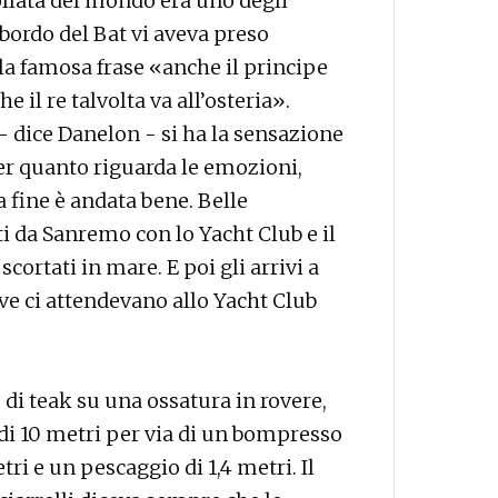
ollata del mondo era uno degli
a bordo del Bat vi aveva preso
 famosa frase «anche il principe
 il re talvolta va all’osteria».
 dice Danelon - si ha la sensazione
Per quanto riguarda le emozioni,
a fine è andata bene. Belle
 da Sanremo con lo Yacht Club e il
scortati in mare. E poi gli arrivi a
ve ci attendevano allo Yacht Club
o di teak su una ossatura in rovere,
à di 10 metri per via di un bompresso
ri e un pescaggio di 1,4 metri. Il