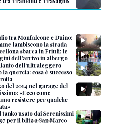
e tra Tramonti e Trasaghis
dio tra Monfalcone e Duino:
amme lambiscono la strada
cellona sbarca in Friuli: le
ini dell'arrivo in albergo
hianto dell’ultraleggero
 la quercia: cosa è successo
rotta
nko del 2014 nel garage del
issimo: «Ecco come
amo resistere per qualche
ata»
l tanko usato dai Serenissimi
97 per il blitz a San Marco