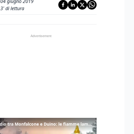
04 giugno 2019
3
' di lettura
Incendio tra Monfalcone e Duino: le fiamme lambiscono la strada