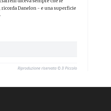
ciarrelli diceva sempre che le
 ricorda Danelon - e una superficie
—
Riproduzione riservata © Il Piccolo