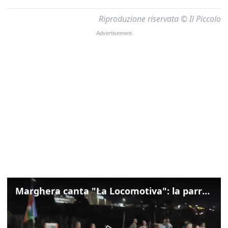
Riproduzione riservata © Il Piccolo
Marghera canta "La Locomotiva": la parrocchia della Cita ricorda Guccini